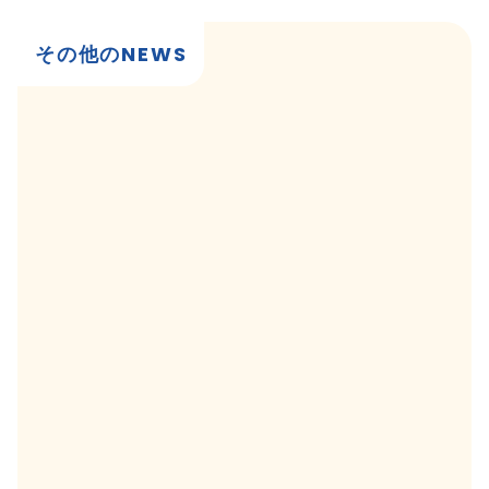
その他のNEWS
2026/8/5
事例
鉄道の新たな価値を創る実証実験 ─ 伊豆高原
駅のホールとリゾート21で奏でるジャズ ─
view more